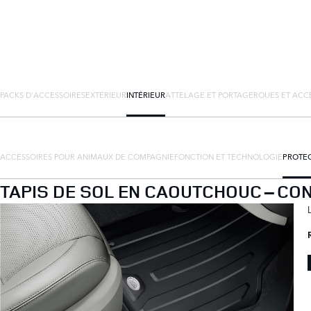
PACKS D'ACCESSOIRES
EXTÉRIEUR
INTÉRIEUR
ATTELAGE ET PORTAGE
ROUES ET ACC
ACCESSOIRES POUR ANIMAUX DE COMPAGNIE
FONCTION ET TECHNOLOGIE
PROTEC
TAPIS DE SOL EN CAOUTCHOUC – CON